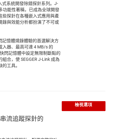
先的嵌入式系統開發除錯探針系列。J-
性與多功能性著稱，已成為全球開發
這些探針在各種嵌入式應用與產
燒錄與效能分析都扮演了不可或
與快閃記憶體燒錄體驗的首選解決方
器、最高可達 4 MB/s 的
器快閃記憶體中設定無限制斷點的
使 SEGGER J-Link 成為
缺的工具。
檢視選項
 串流追蹤探針的