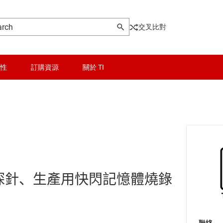
交叉比對
性
訂購資源
關於 TI
錯/追蹤探針、生產用快閃記憶體燒錄