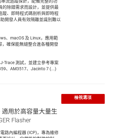
一款專業的串流追蹤探針，配備完整的功
員的除錯需求而設計，並提供最
追蹤、即時程式碼剖析與即時程
 可幫助開發人員有效隔離並識別難以
ows、macOS 及 Linux，應用範
相容，確保能無縫整合進各種開發
 J-Trace 測試，並建立參考專案
3517、Jacinto 7 (...)
檢視選項
— 適用於高容量大量生
R Flasher
業的電路內編程器 (ICP)，專為維修