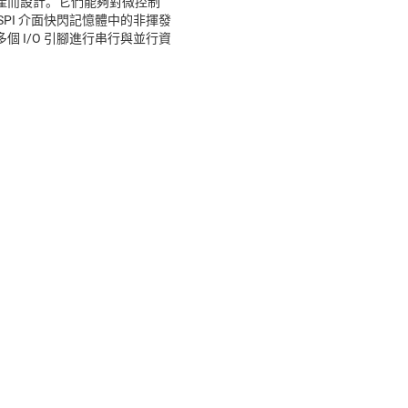
產而設計。它們能夠對微控制
 SPI 介面快閃記憶體中的非揮發
 I/O 引腳進行串行與並行資
容的提供者，亦不為該等資訊和資源之內容負責，且您應代表
服務之適用性的保證或聲明，無論是獨立或結合任何 TI