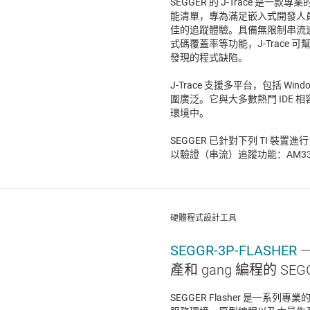
SEGGER 的 J-Trace 是
能清單，專為滿足嵌入式開發人
佳的追蹤體驗。具備無限制串流
式碼覆蓋率等功能，J-Trace
發現的程式缺陷。
J-Trace 支援多平台，包括 Wind
圍廣泛。它與大多數熱門 IDE 
環境中。
SEGGER 已針對下列 TI 裝置進行
以驗證（串流）追蹤功能：AM3359、AM
硬體程式設計工具
SEGGR-3P-FLASHER
產和 gang 編程的 SEGGE
SEGGER Flasher 是一系列專