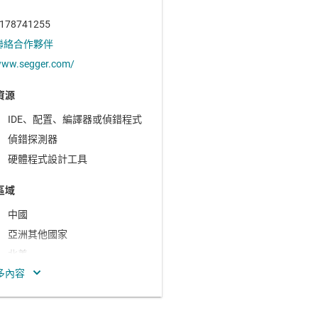
178741255
聯絡合作夥伴
ww.segger.com/
資源
IDE、配置、編譯器或偵錯程式
偵錯探測器
硬體程式設計工具
區域
中國
亞洲其他國家
北美
南美洲
印度
大洋洲