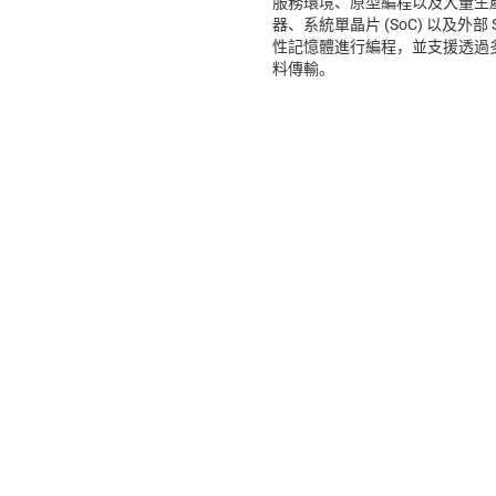
服務環境、原型編程以及大量生
器、系統單晶片 (SoC) 以及外部
性記憶體進行編程，並支援透過多個
料傳輸。
合作夥伴網路成員提供，納入此處僅供方便使用。TI 不是該等資訊和資源之內
訊和資源並不暗示 TI 對這些公司的背書，且不應解讀為對他們的產品或