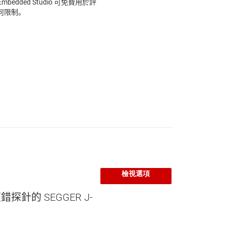
edded Studio 可免費用於評
何限制。
檢視選項
偵錯探針的 SEGGER J-