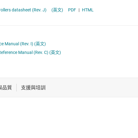
電池管理 IC
通用型 MCU
-Time Microcontrollers datasheet (Rev. J)
(英文)
PDF
|
HTML
電源管理
音訊、觸覺和壓電
馬達驅動器
e Manual (Rev. I)
(英文)
eference Manual (Rev. C)
(英文)