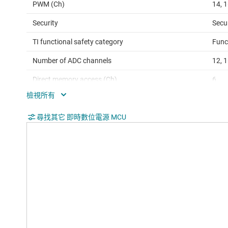
PWM (Ch)
14, 
Security
Secu
TI functional safety category
Func
Number of ADC channels
12, 
Direct memory access (Ch)
6
SPI
2
QEP
尋找其它 即時數位電源 MCU
1, 2
USB
Yes
Hardware accelerators
Float
Edge AI enabled
Yes
Operating temperature range (°C)
-40 
Rating
Cata