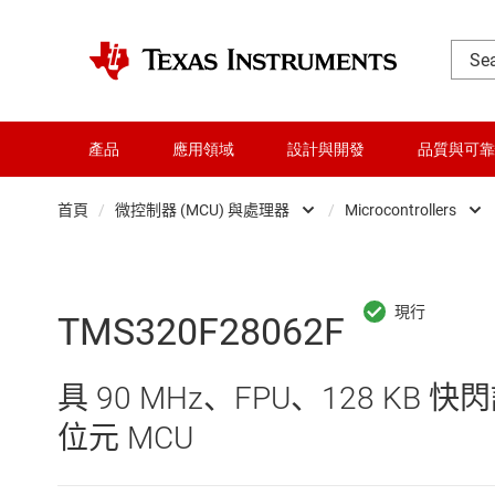
產品
應用領域
設計與開發
品質與可靠
首頁
/
微控制器 (MCU) 與處理器
/
Microcontrollers
DLP 產品
Microc
交換器與多工器
微處理
TMS320F28062F
介面
具 90 MHz、FPU、128 KB 快閃記
射頻 (RF) 與微波
位元 MCU
微控制器 (MCU) 與處理器