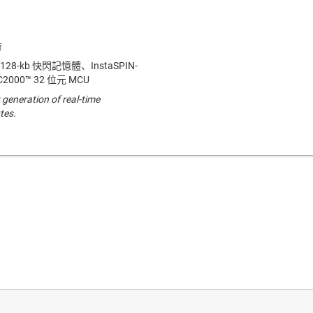
28-kb 快閃記憶體、InstaSPIN-
2000™ 32 位元 MCU
 generation of real-time
tes.