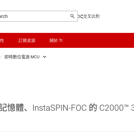
交叉比對
性
訂購資源
關於 TI
/
即時數位電源 MCU
ontrollers
晶粒與晶圓服務
Low-power MCUs
器和 DSP
無線連線
即時數位電源 MCU
被動和離散
即時馬達控制與自動化 MCU
憶體、InstaSPIN-FOC 的 C2000™ 
邏輯和電壓轉換
感測 MCU
隔離
車用 MCU