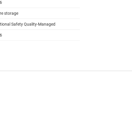
16
re storage
tional Safety Quality-Managed
16
ing point unit
to 105
log