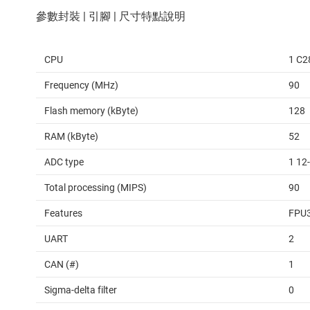
CPU
1 C2
Frequency (MHz)
90
Flash memory (kByte)
128
RAM (kByte)
52
ADC type
1 12
Total processing (MIPS)
90
Features
FPU3
UART
2
CAN (#)
1
Sigma-delta filter
0