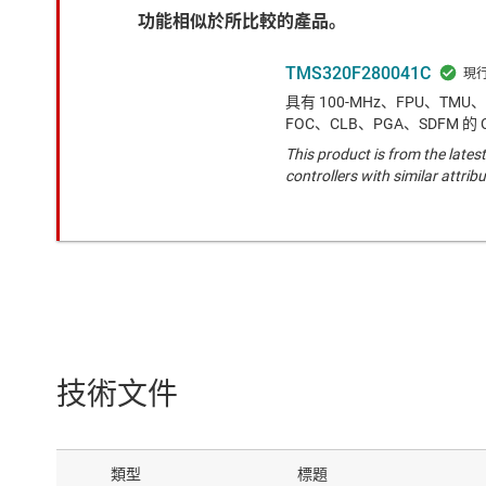
功能相似於所比較的產品。
TMS320F280041C
具有 100-MHz、FPU、TMU、1
FOC、CLB、PGA、SDFM 的 C
This product is from the latest
controllers with similar attribu
技術文件