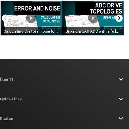
Über TI
Über TI – Überblick
Quick-Links
Stellenangebote
Kontakt
Newsroom
Kaufen
TI E2E™-Design-Support-Foren