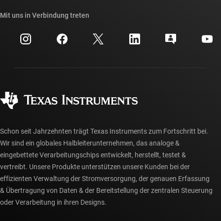
Unsere Geschichten | Hinter dem Chip
API-Suiten von TI
Querverweis-Suche
Mit uns in Verbindung treten
Veranstaltungen
myTI-Firmenkonto
Kundensupportzentrum
Investorenbeziehungen
Versand, Zahlung und Steuern
Gehäuse
Fertigung
Häufig gestellte Fragen zu Bestellungen
Qualität & Zuverlässigkeit
Gesellschaftliches Engagement
Autorisierte Händler
myTI-Konto FAQs
Schon seit Jahrzehnten trägt Texas Instruments zum Fortschritt bei.
Wir sind ein globales Halbleiterunternehmen, das analoge &
eingebettete Verarbeitungschips entwickelt, herstellt, testet &
vertreibt. Unsere Produkte unterstützen unsere Kunden bei der
effizienten Verwaltung der Stromversorgung, der genauen Erfassung
& Übertragung von Daten & der Bereitstellung der zentralen Steuerung
oder Verarbeitung in ihren Designs.