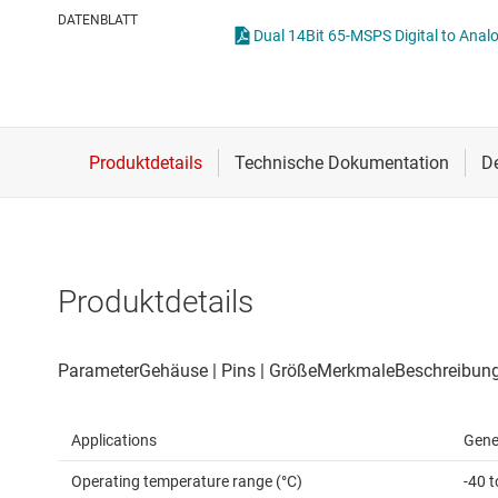
Drahtlose Konnektivität
Mischer und
DATENBLATT
Dual 14Bit 65-MSPS Digital to Anal
Energiemanagement
Other RF & 
HF & Mikrowellen
Isolierung
Produktdetails
Applications
Gene
Operating temperature range (°C)
-40 t