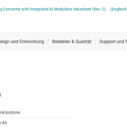
 Modulatoren
Schnittstelle
og Converter with Integrated IQ Modulator datasheet (Rev. C)
(Englisch
microwave
Sensoren
Taktgeber & Timing
Verstärker
ral purpose
o 85