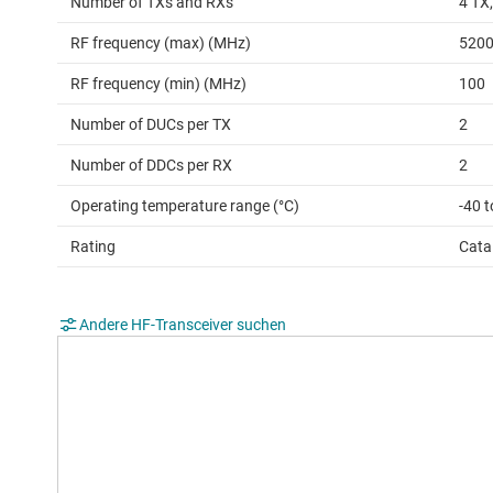
Number of TXs and RXs
4 TX
RF frequency (max) (MHz)
520
RF frequency (min) (MHz)
100
Number of DUCs per TX
2
Number of DDCs per RX
2
Operating temperature range (°C)
-40 t
Rating
Cata
Andere HF-Transceiver suchen