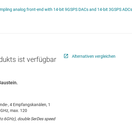
 Modulatoren
Schnittstelle
AFE76xx Quad/dual-channel, RF sampling analog front-end with 14-bit 9GSPS DACs and 14
microwave
Sensoren
Taktgeber & Timing
Verstärker
Alternativen vergleichen
dukts ist verfügbar
Baustein.
ende-, 4 Empfangskanälen, 1
 GHz, max. 120
 to 6GHz), double SerDes speed