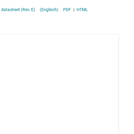
-bit 3GSPS ADCs datasheet (Rev. E)
(Englisch)
PDF
|
HTML