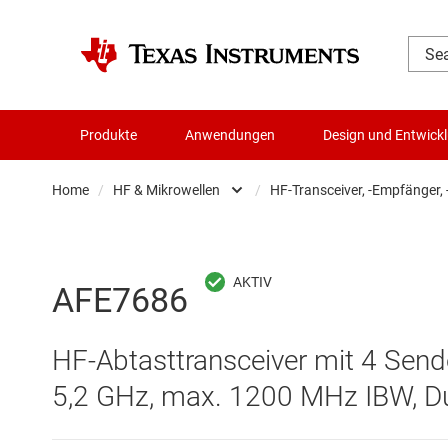
Produkte
Anwendungen
Design und Entwick
Home
/
HF & Mikrowellen
/
HF-Transceiver, -Empfänger, 
Audio, Haptik und Piezo
HF-Frontend
Batteriemanagement-ICs
HF-Leistung
AFE7686
Datenwandler
HF-PLLs und
HF-Abtasttransceiver mit 4 Sen
Die- & Wafer-Services
HF-Transceiv
5,2 GHz, max. 1200 MHz IBW, D
DLP-Produkte
HF-Verstärk