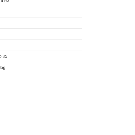
, 4 RX
0
o 85
log