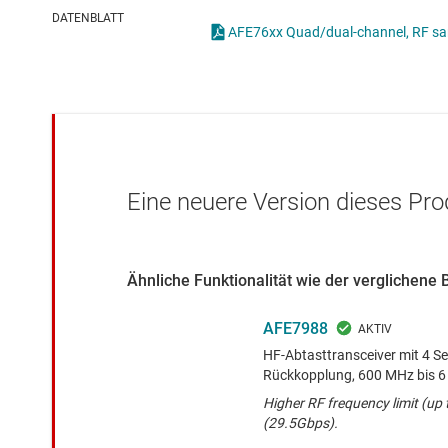
Drahtlose Konnektivität
Mischer und
DATENBLATT
Energiemanagement
Other RF & 
HF & Mikrowellen
Isolierung
Eine neuere Version dieses Pro
Ähnliche Funktionalität wie der verglichene 
AFE7988
HF-Abtasttransceiver mit 4 S
Rückkopplung, 600 MHz bis 6
Higher RF frequency limit (up
(29.5Gbps).