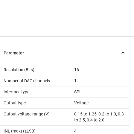
Resolution (Bits)
16
Number of DAC channels
1
Interface type
SPI
Output type
Voltage
Output voltage range (V)
0.15 to 1.25, 0.2 to 1.0, 0.3
to 2.5, 0.4 to 2.0
INL (max) (±LSB)
4