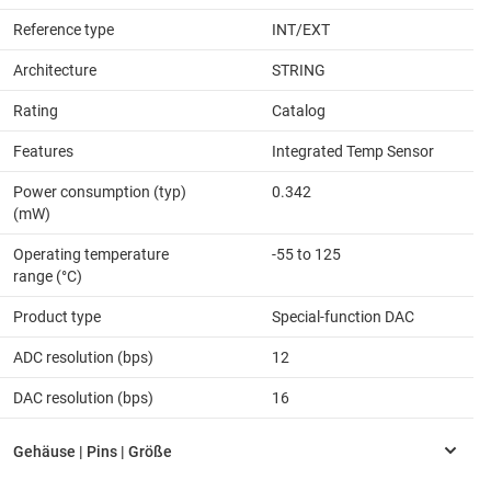
Reference type
INT/EXT
Architecture
STRING
Rating
Catalog
Features
Integrated Temp Sensor
Power consumption (typ)
0.342
(mW)
Operating temperature
-55 to 125
range (°C)
Product type
Special-function DAC
ADC resolution (bps)
12
DAC resolution (bps)
16