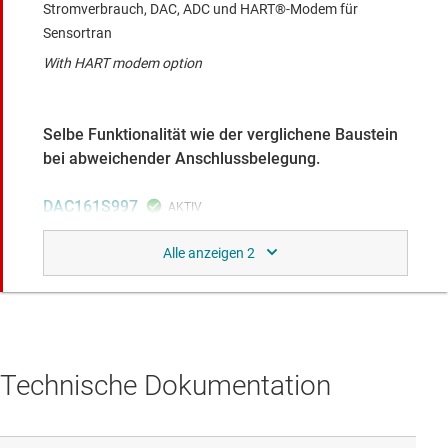
Stromverbrauch, DAC, ADC und HART®-Modem für
Sensortran
With HART modem option
Selbe Funktionalität wie der verglichene Baustein
bei abweichender Anschlussbelegung.
DAC161S997
16-Bit-Präzisions-DAC mit interner Referenz und 4 mA-auf-
20 mA-Stromschleifenantrieb
Same 16-bit precision and 4-mA to 20-mA current loop, but
with an internal reference
Technische Dokumentation