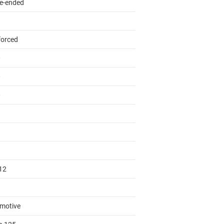
le-ended
forced
0
0
0
12
motive