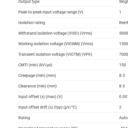
Output type
Sing
Peak-to-peak input voltage range (V)
1
Isolation rating
Rein
Withstand isolation voltage (VISO) (Vrms)
500
Working isolation voltage (VIOWM) (Vrms)
150
Transient isolation voltage (VIOTM) (VPK)
700
CMTI (min) (kV/µs)
150
Creepage (min) (mm)
8.5
Clearance (min) (mm)
8.5
Input offset (±) (max) (V)
0.00
Input offset drift (±) (typ) (µV/°C)
2
Rating
Auto