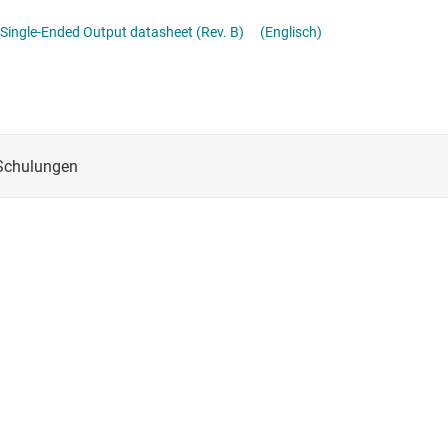
AMC0x30S-Q1 Automotive, Precision, ±1.2V Input, Basic and Reinforced Isolated Amplifiers With Fixed-Gain, Single-Ended Output datasheet (Rev. B)
(Englisch)