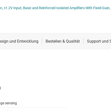
Schnittstelle
Sensoren
 Signalisolatoren
Taktgeber & Timing
Verstärker
age sensing