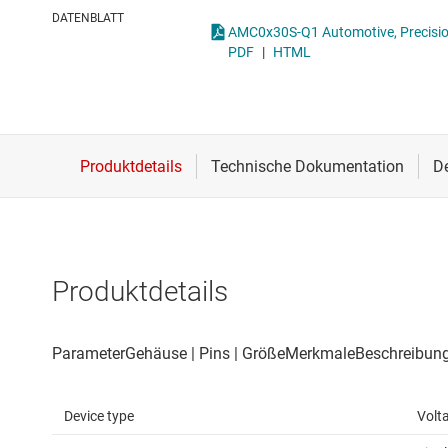
Drahtlose Konnektivität
Opto-Emulatoren
DATENBLATT
Energiemanagement
Other isolation
PDF
|
HTML
HF & Mikrowellen
Stromversorgung für
Isolierung
Produktdetails
Device type
Volt