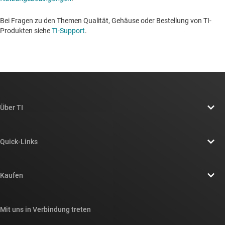
Bei Fragen zu den Themen Qualität, Gehäuse oder Bestellung von TI-
Produkten siehe
TI-Support
. ​​​​​​​​​​​​​​
Über TI
Über TI – Überblick
Quick-Links
Stellenangebote
Kontakt
Newsroom
Kaufen
TI E2E™-Design-Support-Foren
Unsere Geschichten | Hinter dem Chip
API-Suiten von TI
Querverweis-Suche
Mit uns in Verbindung treten
Veranstaltungen
myTI-Firmenkonto