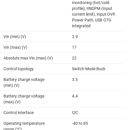
monitoring (hot/cold
profile), IINDPM (Input
current limit), Input OVP,
Power Path, USB OTG
integrated
Vin (min) (V)
3.9
Vin (max) (V)
17
Absolute max Vin (max) (V)
22
Control topology
Switch-Mode Buck
Battery charge voltage
3.5
(min) (V)
Battery charge voltage
4.4
(max) (V)
Control interface
I2C
Operating temperature
-40 to 85
range (°C)