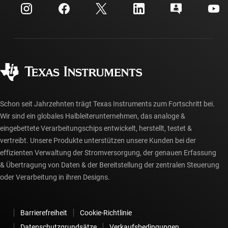
Kundensupportzentrum
Investorenbeziehungen
Versand, Zahlung und Steuern
Gehäuse
Fertigung
Häufig gestellte Fragen zu Bestellungen
Qualität & Zuverlässigkeit
Gesellschaftliches Engagement
Autorisierte Händler
myTI-Konto FAQs
Schon seit Jahrzehnten trägt Texas Instruments zum Fortschritt bei.
Wir sind ein globales Halbleiterunternehmen, das analoge &
eingebettete Verarbeitungschips entwickelt, herstellt, testet &
vertreibt. Unsere Produkte unterstützen unsere Kunden bei der
effizienten Verwaltung der Stromversorgung, der genauen Erfassung
& Übertragung von Daten & der Bereitstellung der zentralen Steuerung
oder Verarbeitung in ihren Designs.
Barrierefreiheit
Cookie-Richtlinie
Datenschutzgrundsätze
Verkaufsbedingungen