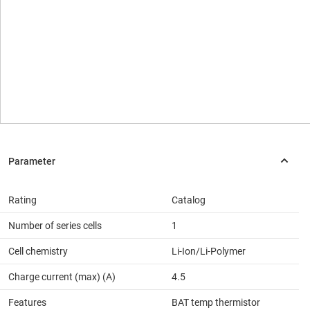
Rating
Catalog
Number of series cells
1
Cell chemistry
Li-Ion/Li-Polymer
Charge current (max) (A)
4.5
Features
BAT temp thermistor