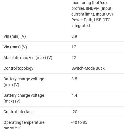
monitoring (hot/cold
profile), IINDPM (Input
current limit), Input OVP,
Power Path, USB OTG
integrated
Vin (min) (V)
3.9
Vin (max) (V)
17
Absolute max Vin (max) (V)
22
Control topology
Switch-Mode Buck
Battery charge voltage
3.5
(min) (V)
Battery charge voltage
4.4
(max) (V)
Control interface
I2C
Operating temperature
-40 to 85
range (°C)