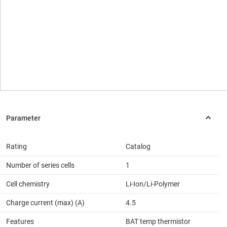
Rating
Catalog
Number of series cells
1
Cell chemistry
Li-Ion/Li-Polymer
Charge current (max) (A)
4.5
Features
BAT temp thermistor