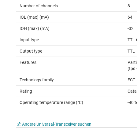
Number of channels
8
IOL (max) (mA)
64
IOH (max) (mA)
-32
Input type
TTL-
Output type
TTL
Features
Parti
(tpd
Technology family
FCT
Rating
Cata
Operating temperature range (°C)
-40 t
Andere Universal-Transceiver suchen