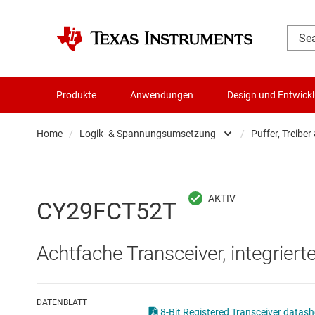
Produkte
Anwendungen
Design und Entwick
Home
/
Logik- & Spannungsumsetzung
/
Puffer, Treiber
Audio, Haptik und Piezo
Batteriemanagement-ICs
CY29FCT52T
Datenwandler
Achtfache Transceiver, integriert
Die- & Wafer-Services
DLP-Produkte
DATENBLATT
8-Bit Registered Transceiver datash