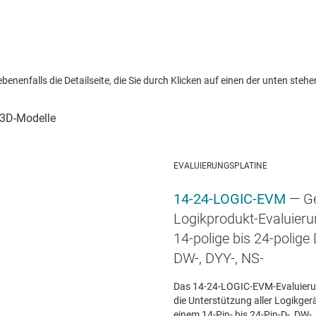
nenfalls die Detailseite, die Sie durch Klicken auf einen der unten stehen
EVALUIERUNGSPLATINE
14-24-LOGIC-EVM
— G
Logikprodukt-Evaluier
14-polige bis 24-polige 
DW-, DYY-, NS-
Das 14-24-LOGIC-EVM-Evaluieru
die Unterstützung aller Logikgerät
einem 14-Pin- bis 24-Pin-D-, DW-,