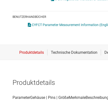
Drahtlose Konnektivität
Energiemanagement
BENUTZERHANDBÜCHER
HF & Mikrowellen
CYFCT Parameter Measurement Information
(Engl
Isolierung
Produktdetails