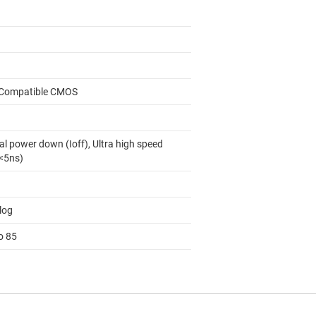
Compatible CMOS
al power down (Ioff), Ultra high speed
 <5ns)
log
o 85