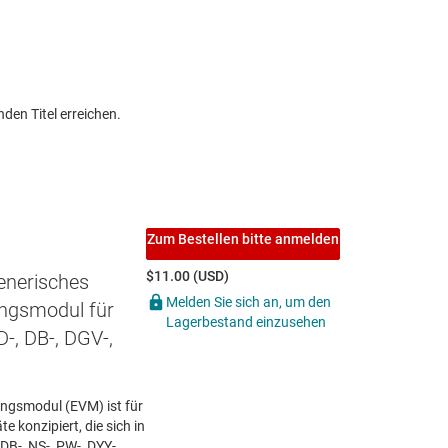
den Titel erreichen.
Zum Bestellen bitte anmelden
$11.00 (USD)
enerisches
Melden Sie sich an, um den
ungsmodul für
Lagerbestand einzusehen
D-, DB-, DGV-,
ngsmodul (EVM) ist für
e konzipiert, die sich in
 DB-, NS-, PW-, DYY-