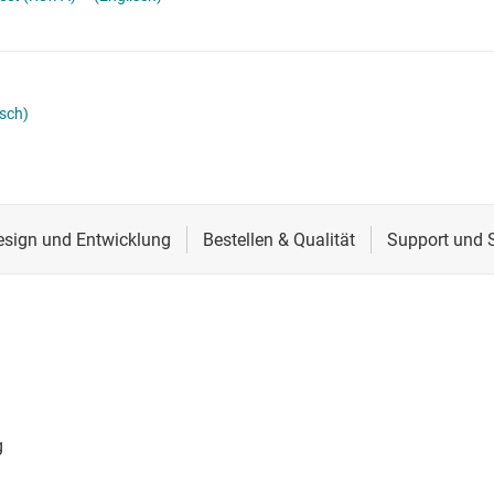
Spannungsumsetzer & Pegelverschieber
Schnittstelle
Speziallogik-ICs
Sensoren
Taktgeber & Timing
isch)
Verstärker