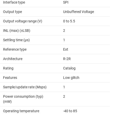
Interface type
SPI
Output type
Unbuffered Voltage
Output voltage range (V)
0 to 5.5
INL (max) (±LSB)
2
Settling time (µs)
1
Reference type
Ext
Architecture
R-2R
Rating
Catalog
Features
Low glitch
Sample/update rate (Msps)
1
Power consumption (typ)
2
(mW)
Operating temperature
-40 to 85