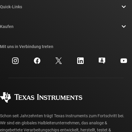
Über TI – Überblick
Quick-Links
Stellenangebote
Kontakt
Newsroom
Kaufen
TI E2E™-Design-Support-Foren
Unsere Geschichten | Hinter dem Chip
API-Suiten von TI
Querverweis-Suche
Mit uns in Verbindung treten
Veranstaltungen
myTI-Firmenkonto
Kundensupportzentrum
Investorenbeziehungen
Versand, Zahlung und Steuern
Gehäuse
Fertigung
Häufig gestellte Fragen zu Bestellungen
Qualität & Zuverlässigkeit
Gesellschaftliches Engagement
Autorisierte Händler
myTI-Konto FAQs
Schon seit Jahrzehnten trägt Texas Instruments zum Fortschritt bei.
Wir sind ein globales Halbleiterunternehmen, das analoge &
eingebettete Verarbeitungschips entwickelt, herstellt, testet &