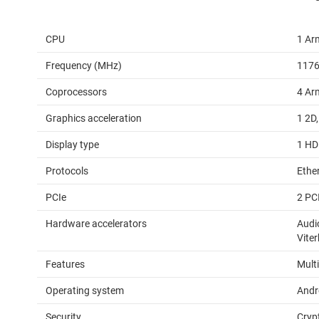
CPU
1 Ar
Frequency (MHz)
117
Coprocessors
4 Ar
Graphics acceleration
1 2D,
Display type
1 HD
Protocols
Ethe
PCIe
2 PC
Hardware accelerators
Audio
Viter
Features
Mult
Operating system
Andr
Security
Cryp