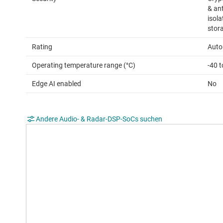
& an
isola
stor
Rating
Auto
Operating temperature range (°C)
-40 
Edge AI enabled
No
Andere Audio- & Radar-DSP-SoCs suchen