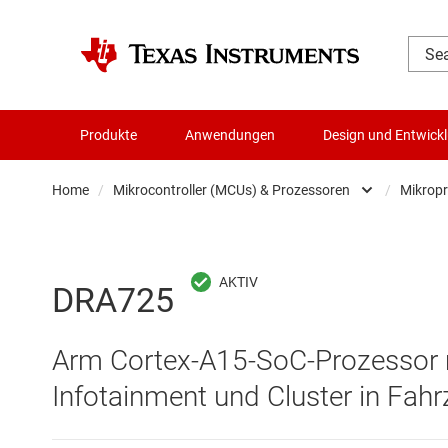
Produkte
Anwendungen
Design und Entwick
Home
/
Mikrocontroller (MCUs) & Prozessoren
/
Mikrop
Audio, Haptik und Piezo
Batteriemanagement-ICs
DRA725
Datenwandler
Arm Cortex-A15-SoC-Prozessor m
Die- & Wafer-Services
Infotainment und Cluster in Fah
DLP-Produkte