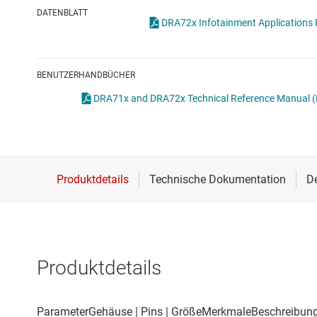
Drahtlose Konnektivität
DATENBLATT
Energiemanagement
HF & Mikrowellen
BENUTZERHANDBÜCHER
Isolierung
DRA71x and DRA72x Technical Reference Manual (
Produktdetails