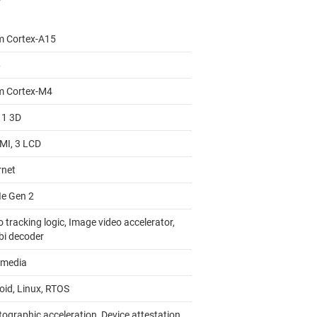
m Cortex-A15
6
m Cortex-M4
 1 3D
MI, 3 LCD
rnet
Ie Gen 2
 tracking logic, Image video accelerator,
bi decoder
imedia
oid, Linux, RTOS
tographic acceleration, Device attestation