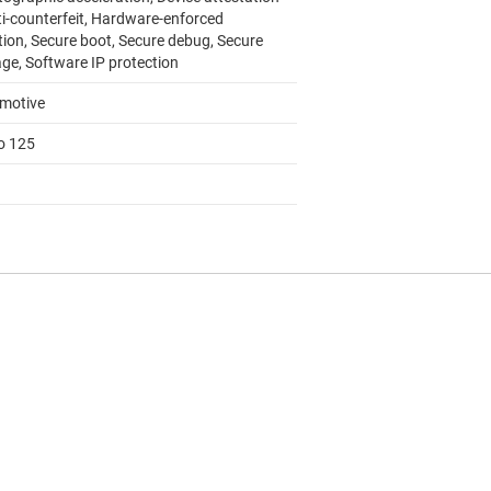
ti-counterfeit, Hardware-enforced
tion, Secure boot, Secure debug, Secure
age, Software IP protection
motive
to 125