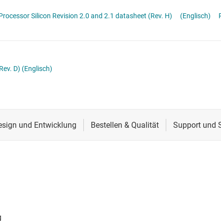
Schnittstelle
DRA72x Infotainment Applications Processor Silicon Revision 2.0 and 2.1 datasheet (Rev. H)
(Englisch)
Sensoren
Taktgeber & Timing
Verstärker
Rev. D)
(Englisch)