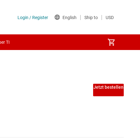
er TI
erk-SoCs
Jetzt bestellen
ilindustrie