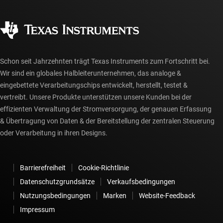
Qualität & Zuverlässigkeit
Gesellschaftliches Engagement
Autorisierte Händler
myTI-Konto FAQs
Schon seit Jahrzehnten trägt Texas Instruments zum Fortschritt bei.
Wir sind ein globales Halbleiterunternehmen, das analoge &
eingebettete Verarbeitungschips entwickelt, herstellt, testet &
vertreibt. Unsere Produkte unterstützen unsere Kunden bei der
effizienten Verwaltung der Stromversorgung, der genauen Erfassung
& Übertragung von Daten & der Bereitstellung der zentralen Steuerung
oder Verarbeitung in ihren Designs.
Barrierefreiheit
Cookie-Richtlinie
Datenschutzgrundsätze
Verkaufsbedingungen
Nutzungsbedingungen
Marken
Website-Feedback
Impressum