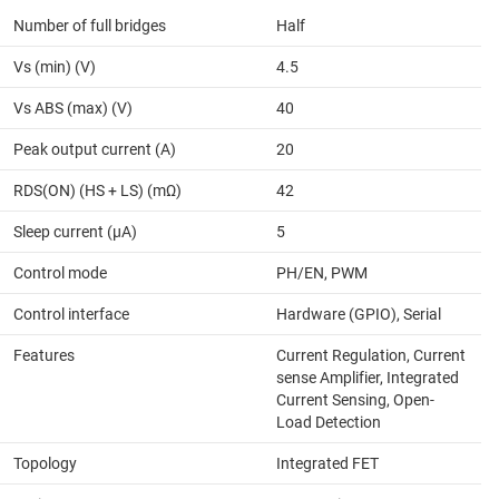
Number of full bridges
Half
Vs (min) (V)
4.5
Vs ABS (max) (V)
40
Peak output current (A)
20
RDS(ON) (HS + LS) (mΩ)
42
Sleep current (µA)
5
Control mode
PH/EN, PWM
Control interface
Hardware (GPIO), Serial
Features
Current Regulation, Current
sense Amplifier, Integrated
Current Sensing, Open-
Load Detection
Topology
Integrated FET