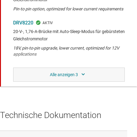
Pin-to pin option, optimized for lower current requirements
DRV8220
20-V-, 1,76-A-Brücke mit Auto-Sleep-Modus für gebürsteten
Gleichstrommotor
18V, pin-to-pin upgrade, lower current, optimized for 12V
applications
Selbe Funktionalität wie der verglichene Baustein
bei abweichender Anschlussbelegung.
DRV8213
Treiber für DC-Bürstenmotoren, 11 V, 4 A, mit integrierter
Technische Dokumentation
Strommessung, Stromregelung und Stillstan
Same voltage and current with extra features such as stall
detection and integrated current sense