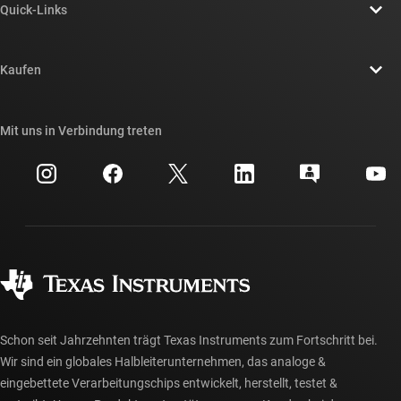
Quick-Links
Stellenangebote
Kontakt
Newsroom
Kaufen
TI E2E™-Design-Support-Foren
Unsere Geschichten | Hinter dem Chip
API-Suiten von TI
Querverweis-Suche
Mit uns in Verbindung treten
Veranstaltungen
myTI-Firmenkonto
Kundensupportzentrum
Investorenbeziehungen
Versand, Zahlung und Steuern
Gehäuse
Fertigung
Häufig gestellte Fragen zu Bestellungen
Qualität & Zuverlässigkeit
Gesellschaftliches Engagement
Autorisierte Händler
myTI-Konto FAQs
Schon seit Jahrzehnten trägt Texas Instruments zum Fortschritt bei.
Wir sind ein globales Halbleiterunternehmen, das analoge &
eingebettete Verarbeitungschips entwickelt, herstellt, testet &