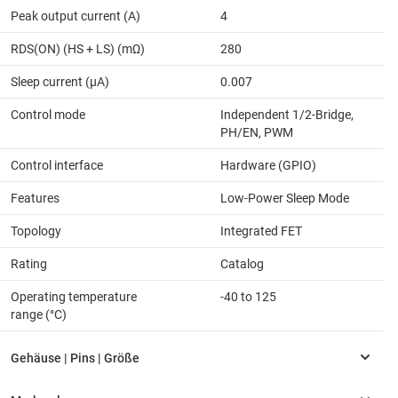
Peak output current (A)
4
RDS(ON) (HS + LS) (mΩ)
280
Sleep current (µA)
0.007
Control mode
Independent 1/2-Bridge,
PH/EN, PWM
Control interface
Hardware (GPIO)
Features
Low-Power Sleep Mode
Topology
Integrated FET
Rating
Catalog
Operating temperature
-40 to 125
range (°C)