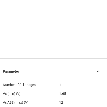
Number of full bridges
1
Vs (min) (V)
1.65
Vs ABS (max) (V)
12