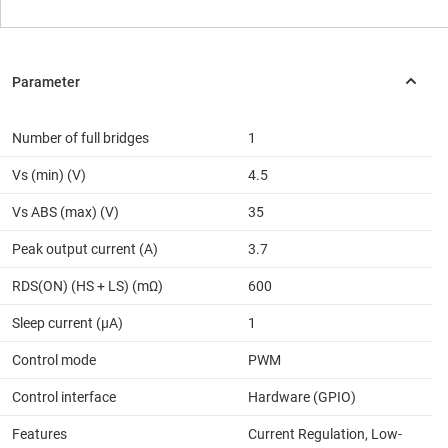
Number of full bridges
1
Vs (min) (V)
4.5
Vs ABS (max) (V)
35
Peak output current (A)
3.7
RDS(ON) (HS + LS) (mΩ)
600
Sleep current (µA)
1
Control mode
PWM
Control interface
Hardware (GPIO)
Features
Current Regulation, Low-