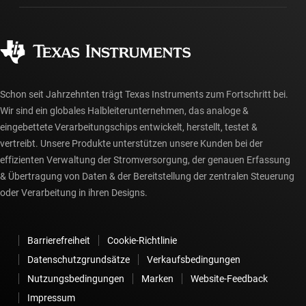
Fertigung
Häufig gestellte Fragen zu Bestellungen
Qualität & Zuverlässigkeit
Gesellschaftliches Engagement
Autorisierte Händler
myTI-Konto FAQs
Schon seit Jahrzehnten trägt Texas Instruments zum Fortschritt bei.
Wir sind ein globales Halbleiterunternehmen, das analoge &
eingebettete Verarbeitungschips entwickelt, herstellt, testet &
vertreibt. Unsere Produkte unterstützen unsere Kunden bei der
effizienten Verwaltung der Stromversorgung, der genauen Erfassung
& Übertragung von Daten & der Bereitstellung der zentralen Steuerung
oder Verarbeitung in ihren Designs.
Barrierefreiheit
Cookie-Richtlinie
Datenschutzgrundsätze
Verkaufsbedingungen
Nutzungsbedingungen
Marken
Website-Feedback
Impressum