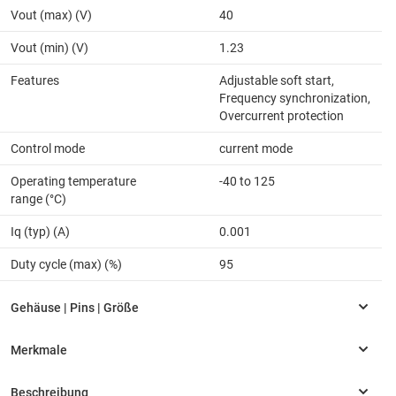
Vout (max) (V)
40
Vout (min) (V)
1.23
Features
Adjustable soft start,
Frequency synchronization,
Overcurrent protection
Control mode
current mode
Operating temperature
-40 to 125
range (°C)
Iq (typ) (A)
0.001
Duty cycle (max) (%)
95