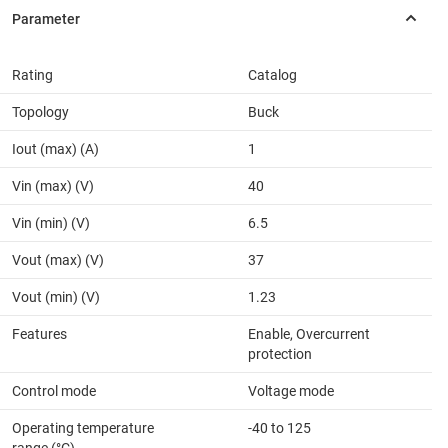
Rating
Catalog
Topology
Buck
Iout (max) (A)
1
Vin (max) (V)
40
Vin (min) (V)
6.5
Vout (max) (V)
37
Vout (min) (V)
1.23
Features
Enable, Overcurrent
protection
Control mode
Voltage mode
Operating temperature
-40 to 125
range (°C)