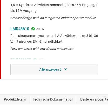
1,5-A-Synchron-Abwärtsstrommodul, 3 bis 36 V Eingang, 1
bis 15 V Ausgang
Smaller design with an integrated-inductor power module.
LMR43610
Ruhestromarmer synchroner 1-A-Abwärtswandler, 3 bis 36
V, mit niedriger EMI-Empfindlichkeit
New converter with low IQ and smaller size
TLVM13620
Abwärtsmodul, 3,6-V- bis 36-V-Eingang, 1-V- bis 6-V-
Ausgang, 2 A, Gehäuse 4 mm x 6 mm x 1,8 mm
Save board space, simplify design and speed time to
market with an integrated-inductor power module.
LMZM23601
DC/DC-Abwärts-Spannungsversorgungsmodul, 36 V, 1 A,