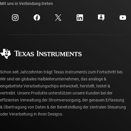
Querverweis-Suche
Mit uns in Verbindung treten
Veranstaltungen
myTI-Firmenkonto
Kundensupportzentrum
Investorenbeziehungen
Versand, Zahlung und Steuern
Gehäuse
Fertigung
Häufig gestellte Fragen zu Bestellungen
Qualität & Zuverlässigkeit
Gesellschaftliches Engagement
Autorisierte Händler
myTI-Konto FAQs
Schon seit Jahrzehnten trägt Texas Instruments zum Fortschritt bei.
Wir sind ein globales Halbleiterunternehmen, das analoge &
eingebettete Verarbeitungschips entwickelt, herstellt, testet &
vertreibt. Unsere Produkte unterstützen unsere Kunden bei der
effizienten Verwaltung der Stromversorgung, der genauen Erfassung
& Übertragung von Daten & der Bereitstellung der zentralen Steuerung
oder Verarbeitung in ihren Designs.