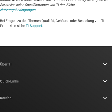
Sie stellen keine Spezifikationen von TI dar. Siehe
Nutzungsbedingungen
.
Bei Fragen zu den Themen Qualität, Gehäuse oder Bestellung von TI-
Produkten siehe
TI-Support
. ​​​​​​​​​​​​​​
Über TI
Über TI – Überblick
Quick-Links
Stellenangebote
Kontakt
Newsroom
Kaufen
TI E2E™-Design-Support-Foren
Unsere Geschichten | Hinter dem Chip
API-Suiten von TI