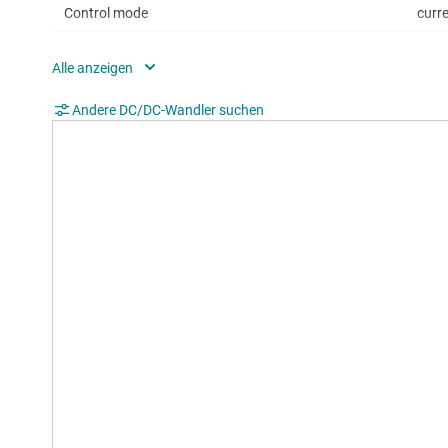
Control mode
curr
Operating temperature range (°C)
-40 
Duty cycle (max) (%)
98
Andere DC/DC-Wandler suchen
TI functional safety category
Func
Sector
Robo