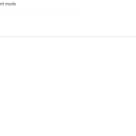
ent mode
to 150
tional Safety-Capable
tics