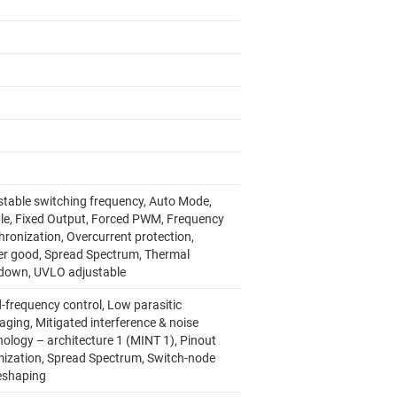
stable switching frequency, Auto Mode,
le, Fixed Output, Forced PWM, Frequency
hronization, Overcurrent protection,
r good, Spread Spectrum, Thermal
down, UVLO adjustable
d-frequency control, Low parasitic
aging, Mitigated interference & noise
nology – architecture 1 (MINT 1), Pinout
mization, Spread Spectrum, Switch-node
shaping