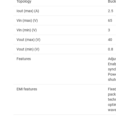
Topology
Buck
Iout (max) (A)
2.5
Vin (max) (V)
65
Vin (min) (V)
3
Vout (max) (V)
40
Vout (min) (V)
0.8
Features
Adju
Enab
sync
Powe
shut
EMI features
Fixe
pack
tech
opti
wave