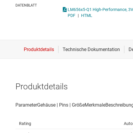
Drahtlose Konnektivität
ICs zur 
DATENBLATT
Energiemanagement
Lastscha
PDF
|
HTML
HF & Mikrowellen
Isolierung
Produktdetails
Rating
Auto