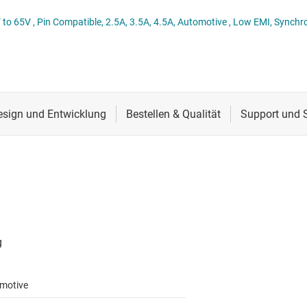
Stromversorgung von DDR-Speicher
Schnittstelle
Mehrkanal
LM656x5-Q1 High-Performance, 3V to 65V , Pin Compatible, 2.5
lter
Sensoren
MOSFETs
Taktgeber & Timing
Verstärker
motive