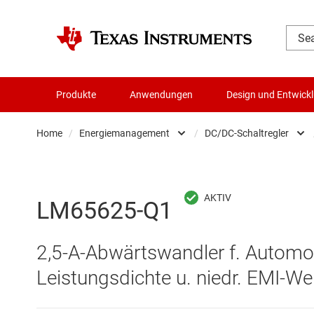
Produkte
Anwendungen
Design und Entwick
Home
/
Energiemanagement
/
DC/DC-Schaltregler
Audio, Haptik und Piezo
AC/DC-Sc
Batteriemanagement-ICs
DC/DC-Sc
LM65625-Q1
Datenwandler
DC/DC-S
2,5-A-Abwärtswandler f. Automob.
Die- & Wafer-Services
Gate-Trei
Leistungsdichte u. niedr. EMI-We
DLP-Produkte
Highside-