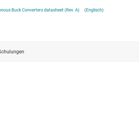
-ICs (PMICs)
Stromversor
A, 3.5A, 4.5A, Automotive , Low EMI, Synchronous Buck Converters datasheet (Rev. A)
(Englisch)
Überwachung