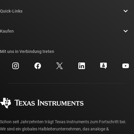
Über TI – Überblick
Quick-Links
Stellenangebote
Kontakt
Newsroom
Kaufen
TI E2E™-Design-Support-Foren
Unsere Geschichten | Hinter dem Chip
API-Suiten von TI
Querverweis-Suche
Mit uns in Verbindung treten
Veranstaltungen
myTI-Firmenkonto
Kundensupportzentrum
Investorenbeziehungen
Versand, Zahlung und Steuern
Gehäuse
Fertigung
Häufig gestellte Fragen zu Bestellungen
Qualität & Zuverlässigkeit
Gesellschaftliches Engagement
Autorisierte Händler
myTI-Konto FAQs
Schon seit Jahrzehnten trägt Texas Instruments zum Fortschritt bei.
Wir sind ein globales Halbleiterunternehmen, das analoge &