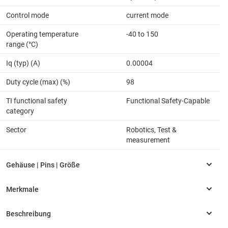
Control mode
current mode
Operating temperature
-40 to 150
range (°C)
Iq (typ) (A)
0.00004
Duty cycle (max) (%)
98
TI functional safety
Functional Safety-Capable
category
Sector
Robotics, Test &
measurement