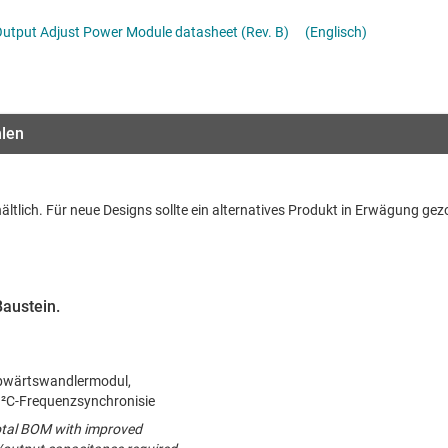
Stromversorgung von DDR-Speicher
Schnittstelle
Mehrkanal
Output Adjust Power Module datasheet (Rev. B)
(Englisch)
lter
Sensoren
MOSFETs
Taktgeber & Timing
hlen
Verstärker
ältlich. Für neue Designs sollte ein alternatives Produkt in Erwägung ge
Baustein.
Abwärtswandlermodul,
I²C-Frequenzsynchronisie
otal BOM with improved