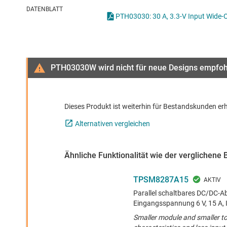
Drahtlose Konnektivität
ICs zur 
DATENBLATT
PTH03030: 30 A, 3.3-V Input Wide-
Energiemanagement
Lastscha
HF & Mikrowellen
PTH03030W wird nicht für neue Designs empfo
Isolierung
Dieses Produkt ist weiterhin für Bestandskunden erh
Alternativen vergleichen
Ähnliche Funktionalität wie der verglichene 
TPSM8287A15
Parallel schaltbares DC/DC-
Eingangsspannung 6 V, 15 A, 
Smaller module and smaller t