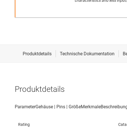
characteristics and less inpu
Produktdetails
Rating
Cata