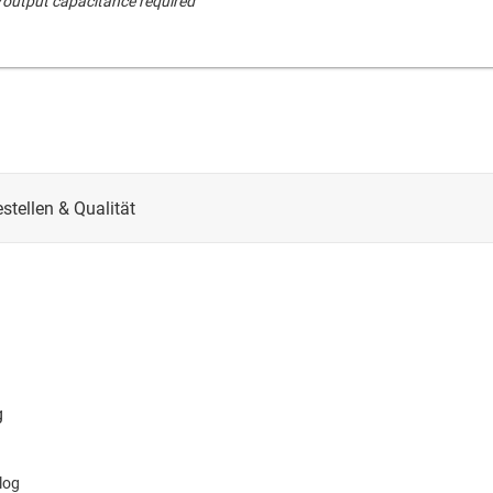
t/output capacitance required
log