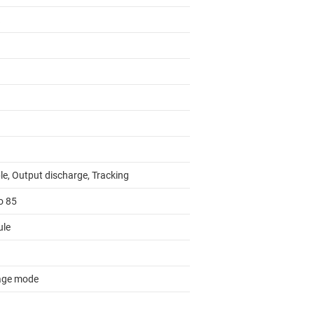
le, Output discharge, Tracking
o 85
le
age mode