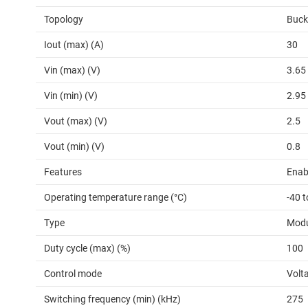
Topology
Buck
Iout (max) (A)
30
Vin (max) (V)
3.65
Vin (min) (V)
2.95
Vout (max) (V)
2.5
Vout (min) (V)
0.8
Features
Enab
Operating temperature range (°C)
-40 t
Type
Modu
Duty cycle (max) (%)
100
Control mode
Volt
Switching frequency (min) (kHz)
275