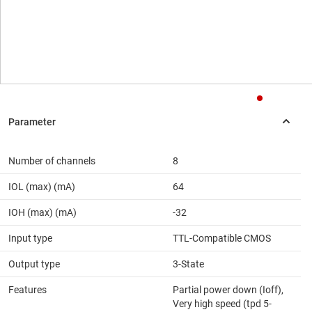
Number of channels
8
IOL (max) (mA)
64
IOH (max) (mA)
-32
Input type
TTL-Compatible CMOS
Output type
3-State
Features
Partial power down (Ioff),
Very high speed (tpd 5-