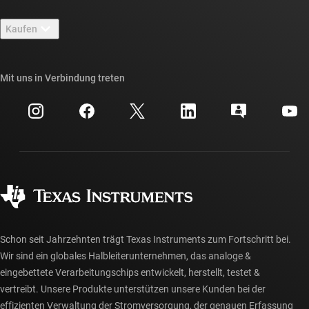
Kontakt
Newsroom
Kaufen
TI E2E™-Design-Support-Foren
Unsere Geschichten | Hinter dem Chip
API-Suiten von TI
Querverweis-Suche
Mit uns in Verbindung treten
Veranstaltungen
myTI-Firmenkonto
Kundensupportzentrum
Investorenbeziehungen
Versand, Zahlung und Steuern
Gehäuse
Fertigung
Häufig gestellte Fragen zu Bestellungen
Qualität & Zuverlässigkeit
Gesellschaftliches Engagement
Autorisierte Händler
myTI-Konto FAQs
Schon seit Jahrzehnten trägt Texas Instruments zum Fortschritt bei.
Wir sind ein globales Halbleiterunternehmen, das analoge &
eingebettete Verarbeitungschips entwickelt, herstellt, testet &
vertreibt. Unsere Produkte unterstützen unsere Kunden bei der
effizienten Verwaltung der Stromversorgung, der genauen Erfassung