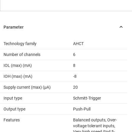
Technology family
AHCT
Number of channels
6
IOL (max) (mA)
8
IOH (max) (mA)
-8
Supply current (max) (µA)
20
Input type
Schmitt-Trigger
Output type
Push-Pull
Features
Balanced outputs, Over-
voltage tolerant inputs,
Very high speed (tpd 5-