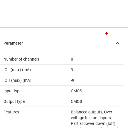
Number of channels
8
IOL (max) (mA)
9
IOH (max) (mA)
-9
Input type
CMOS
Output type
CMOS
Features
Balanced outputs, Over-
voltage tolerant inputs,
Partial power down (Ioff),