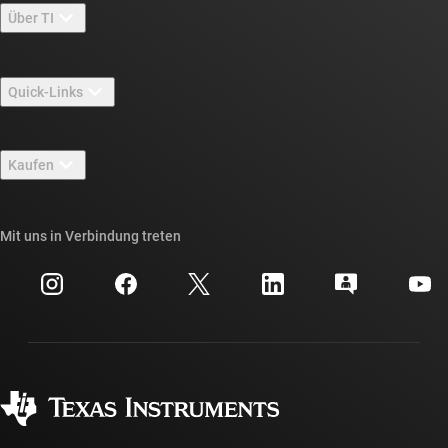
Über TI
Über TI – Überblick
Quick-Links
Stellenangebote
Kontakt
Newsroom
Kaufen
TI E2E™-Design-Support-Foren
Unsere Geschichten | Hinter dem Chip
API-Suiten von TI
Querverweis-Suche
Mit uns in Verbindung treten
Veranstaltungen
myTI-Firmenkonto
Kundensupportzentrum
Investorenbeziehungen
Versand, Zahlung und Steuern
Gehäuse
Fertigung
Häufig gestellte Fragen zu Bestellungen
Qualität & Zuverlässigkeit
Gesellschaftliches Engagement
Autorisierte Händler
myTI-Konto FAQs