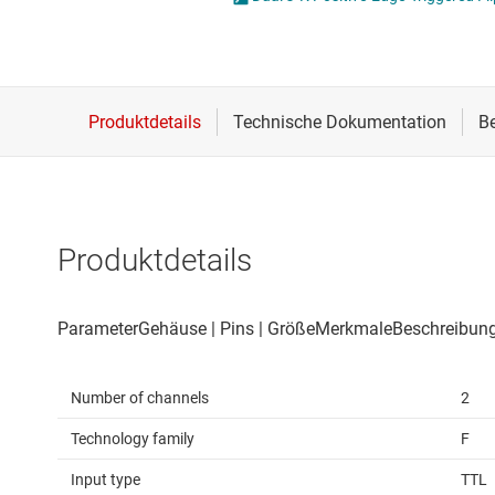
Drahtlose Konnektivität
Energiemanagement
HF & Mikrowellen
Isolierung
Produktdetails
Number of channels
2
Technology family
F
Input type
TTL