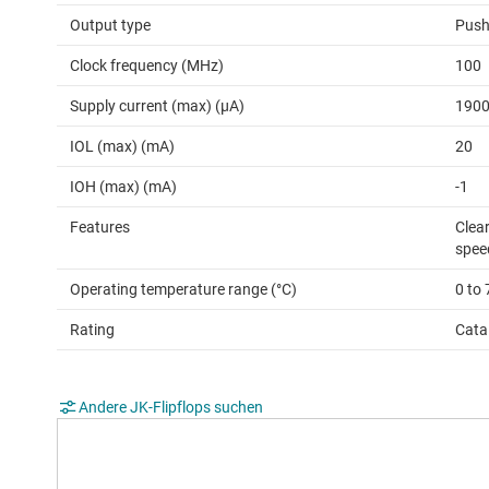
Output type
Push
Clock frequency (MHz)
100
Supply current (max) (µA)
190
IOL (max) (mA)
20
IOH (max) (mA)
-1
Features
Clear
spee
Operating temperature range (°C)
0 to 
Rating
Cata
Andere JK-Flipflops suchen