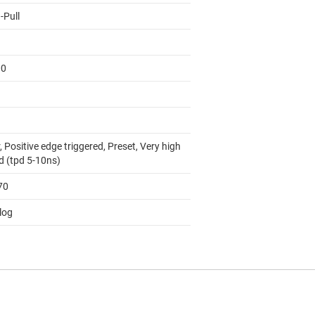
-Pull
00
, Positive edge triggered, Preset, Very high
d (tpd 5-10ns)
70
log