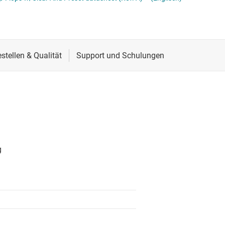
Spannungsumsetzer & Pegelverschieber
Schnittstelle
Schieberegister
Speziallogik-ICs
Sensoren
Zähler
Taktgeber & Timing
Verstärker