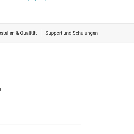
Spannungsumsetzer & Pegelverschieber
Schnittstelle
Speziallogik-ICs
Sensoren
Taktgeber & Timing
Verstärker