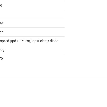
00
lar
ate
 speed (tpd 10-50ns), Input clamp diode
log
70