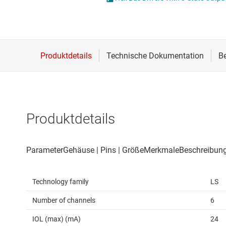
Drahtlose Konnektivität
Energiemanagement
HF & Mikrowellen
Isolierung
Produktdetails
Technology family
LS
Number of channels
6
IOL (max) (mA)
24