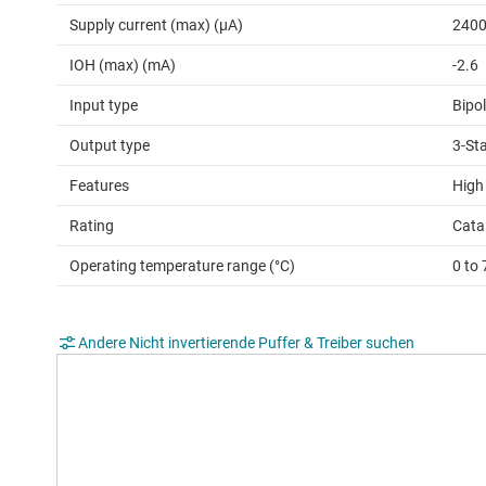
Supply current (max) (µA)
240
IOH (max) (mA)
-2.6
Input type
Bipo
Output type
3-St
Features
High
Rating
Cata
Operating temperature range (°C)
0 to 
Andere Nicht invertierende Puffer & Treiber suchen