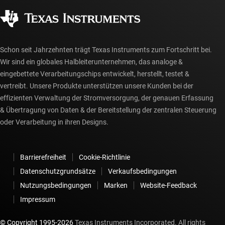
Gesellschaftliches Engagement
Autorisierte Händler
myTI-Konto FAQs
Schon seit Jahrzehnten trägt Texas Instruments zum Fortschritt bei.
Wir sind ein globales Halbleiterunternehmen, das analoge &
eingebettete Verarbeitungschips entwickelt, herstellt, testet &
vertreibt. Unsere Produkte unterstützen unsere Kunden bei der
effizienten Verwaltung der Stromversorgung, der genauen Erfassung
& Übertragung von Daten & der Bereitstellung der zentralen Steuerung
oder Verarbeitung in ihren Designs.
Barrierefreiheit
Cookie-Richtlinie
Datenschutzgrundsätze
Verkaufsbedingungen
Nutzungsbedingungen
Marken
Website-Feedback
Impressum
© Copyright 1995-
2026
Texas Instruments Incorporated. All rights