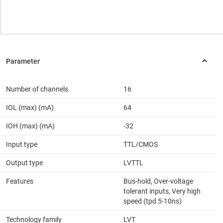
Number of channels
16
IOL (max) (mA)
64
IOH (max) (mA)
-32
Input type
TTL/CMOS
Output type
LVTTL
Features
Bus-hold, Over-voltage
tolerant inputs, Very high
speed (tpd 5-10ns)
Technology family
LVT