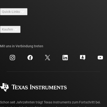
Über TI – Überblick
Quick-Links
Stellenangebote
Kontakt
Newsroom
Kaufen
TI E2E™-Design-Support-Foren
Unsere Geschichten | Hinter dem Chip
API-Suiten von TI
Querverweis-Suche
Mit uns in Verbindung treten
Veranstaltungen
myTI-Firmenkonto
Kundensupportzentrum
Investorenbeziehungen
Versand, Zahlung und Steuern
Gehäuse
Fertigung
Häufig gestellte Fragen zu Bestellungen
Qualität & Zuverlässigkeit
Gesellschaftliches Engagement
Autorisierte Händler
myTI-Konto FAQs
Schon seit Jahrzehnten trägt Texas Instruments zum Fortschritt bei.