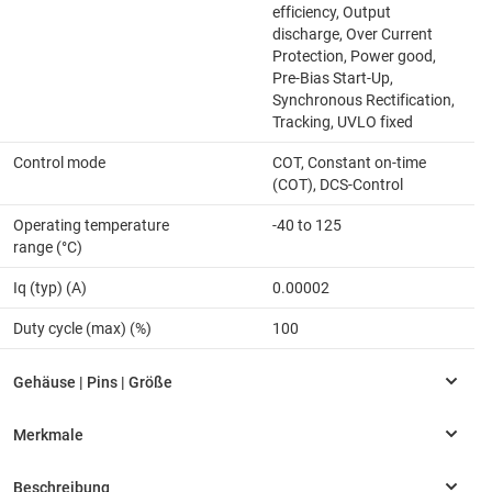
efficiency, Output
discharge, Over Current
Protection, Power good,
Pre-Bias Start-Up,
Synchronous Rectification,
Tracking, UVLO fixed
Control mode
COT, Constant on-time
(COT), DCS-Control
Operating temperature
-40 to 125
range (°C)
Iq (typ) (A)
0.00002
Duty cycle (max) (%)
100