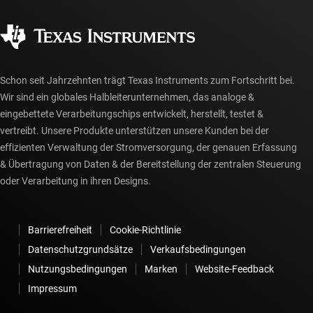
Qualität & Zuverlässigkeit
Gesellschaftliches Engagement
Autorisierte Händler
myTI-Konto FAQs
Schon seit Jahrzehnten trägt Texas Instruments zum Fortschritt bei.
Wir sind ein globales Halbleiterunternehmen, das analoge &
eingebettete Verarbeitungschips entwickelt, herstellt, testet &
vertreibt. Unsere Produkte unterstützen unsere Kunden bei der
effizienten Verwaltung der Stromversorgung, der genauen Erfassung
& Übertragung von Daten & der Bereitstellung der zentralen Steuerung
oder Verarbeitung in ihren Designs.
Barrierefreiheit
Cookie-Richtlinie
Datenschutzgrundsätze
Verkaufsbedingungen
Nutzungsbedingungen
Marken
Website-Feedback
Impressum