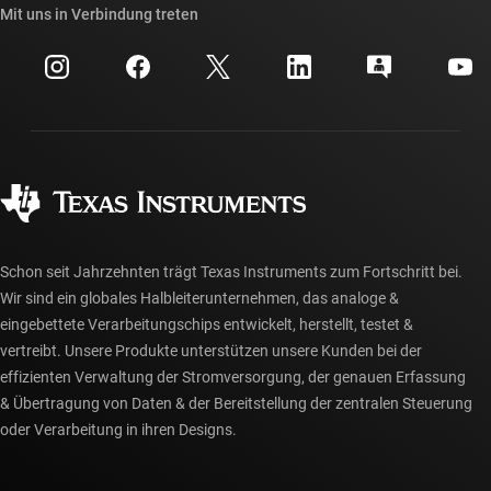
Querverweis-Suche
Mit uns in Verbindung treten
Veranstaltungen
myTI-Firmenkonto
Kundensupportzentrum
Investorenbeziehungen
Versand, Zahlung und Steuern
Gehäuse
Fertigung
Häufig gestellte Fragen zu Bestellungen
Qualität & Zuverlässigkeit
Gesellschaftliches Engagement
Autorisierte Händler
myTI-Konto FAQs
Schon seit Jahrzehnten trägt Texas Instruments zum Fortschritt bei.
Wir sind ein globales Halbleiterunternehmen, das analoge &
eingebettete Verarbeitungschips entwickelt, herstellt, testet &
vertreibt. Unsere Produkte unterstützen unsere Kunden bei der
effizienten Verwaltung der Stromversorgung, der genauen Erfassung
& Übertragung von Daten & der Bereitstellung der zentralen Steuerung
oder Verarbeitung in ihren Designs.