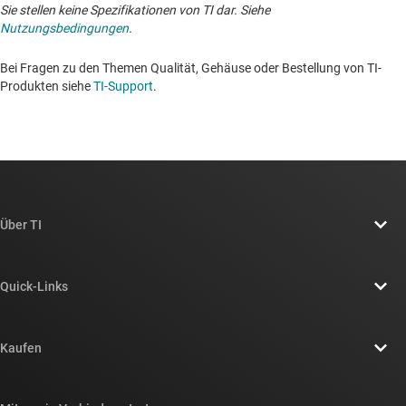
Sie stellen keine Spezifikationen von TI dar. Siehe
Nutzungsbedingungen
.
Bei Fragen zu den Themen Qualität, Gehäuse oder Bestellung von TI-
Produkten siehe
TI-Support
. ​​​​​​​​​​​​​​
Über TI
Über TI – Überblick
Quick-Links
Stellenangebote
Kontakt
Newsroom
Kaufen
TI E2E™-Design-Support-Foren
Unsere Geschichten | Hinter dem Chip
API-Suiten von TI