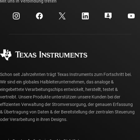
Querverweis-Suche
Mit uns in Verbindung treten
Veranstaltungen
myTI-Firmenkonto
Kundensupportzentrum
Investorenbeziehungen
Versand, Zahlung und Steuern
Gehäuse
Fertigung
Häufig gestellte Fragen zu Bestellungen
Qualität & Zuverlässigkeit
Gesellschaftliches Engagement
Autorisierte Händler
myTI-Konto FAQs
Schon seit Jahrzehnten trägt Texas Instruments zum Fortschritt bei.
Wir sind ein globales Halbleiterunternehmen, das analoge &
eingebettete Verarbeitungschips entwickelt, herstellt, testet &
vertreibt. Unsere Produkte unterstützen unsere Kunden bei der
effizienten Verwaltung der Stromversorgung, der genauen Erfassung
& Übertragung von Daten & der Bereitstellung der zentralen Steuerung
oder Verarbeitung in ihren Designs.