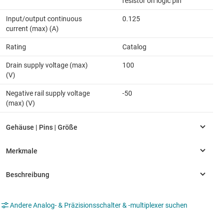
resistor on logic pin
Input/output continuous
0.125
current (max) (A)
Rating
Catalog
Drain supply voltage (max)
100
(V)
Negative rail supply voltage
-50
(max) (V)
Andere Analog- & Präzisionsschalter & -multiplexer suchen