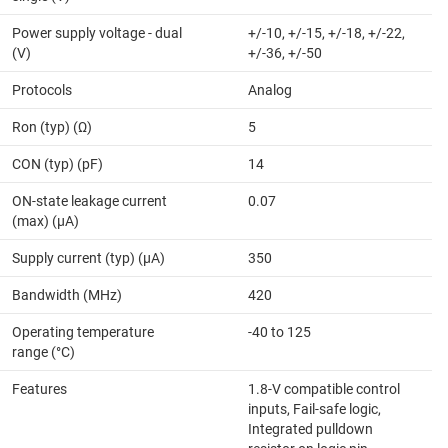
Power supply voltage - dual
+/-10, +/-15, +/-18, +/-22,
(V)
+/-36, +/-50
Protocols
Analog
Ron (typ) (Ω)
5
CON (typ) (pF)
14
ON-state leakage current
0.07
(max) (µA)
Supply current (typ) (µA)
350
Bandwidth (MHz)
420
Operating temperature
-40 to 125
range (°C)
Features
1.8-V compatible control
inputs, Fail-safe logic,
Integrated pulldown