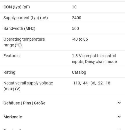
CON (typ) (pF)
10
Supply current (typ) (µA)
2400
Bandwidth (MHz)
500
Operating temperature
-40 to 85
range (°C)
Features
1.8-V compatible control
inputs, Daisy chain mode
Rating
Catalog
Negative rail supply voltage
-110, -44, -36, -22, -18
(max) (V)