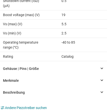
Shutdown current (ISD)
0.5
(µA)
Boost voltage (max) (V)
19
Vs (max) (V)
5.5
Vs (min) (V)
2.5
Operating temperature
-40 to 85
range (°C)
Rating
Catalog
Andere Piezotreiber suchen