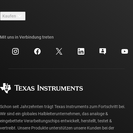
Kontakt
Newsroom
Kaufen
TI E2E™-Design-Support-Foren
Unsere Geschichten | Hinter dem Chip
API-Suiten von TI
Querverweis-Suche
Mit uns in Verbindung treten
Veranstaltungen
myTI-Firmenkonto
Kundensupportzentrum
Investorenbeziehungen
Versand, Zahlung und Steuern
Gehäuse
Fertigung
Häufig gestellte Fragen zu Bestellungen
Qualität & Zuverlässigkeit
Gesellschaftliches Engagement
Autorisierte Händler
myTI-Konto FAQs
Schon seit Jahrzehnten trägt Texas Instruments zum Fortschritt bei.
Wir sind ein globales Halbleiterunternehmen, das analoge &
eingebettete Verarbeitungschips entwickelt, herstellt, testet &
vertreibt. Unsere Produkte unterstützen unsere Kunden bei der