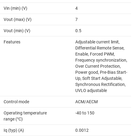
Vin (min) (V)
4
Vout (max) (V)
7
Vout (min) (V)
0.5
Features
Adjustable current limit,
Differential Remote Sense,
Enable, Forced PWM,
Frequency synchronization,
Over Current Protection,
Power good, Pre-Bias Start-
Up, Soft Start Adjustable,
Synchronous Rectification,
UVLO adjustable
Control mode
ACM/AECM
Operating temperature
-40 to 150
range (°C)
Iq (typ) (A)
0.0012