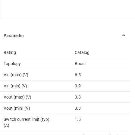
Rating
Catalog
Topology
Boost
Vin (max) (V)
6.5
Vin (min) (V)
0.9
Vout (max) (V)
3.3
Vout (min) (V)
3.3
Switch current limit (typ)
1.5
(A)