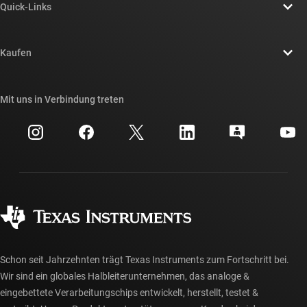
Quick-Links
Stellenangebote
Kontakt
Newsroom
Kaufen
TI E2E™-Design-Support-Foren
Unsere Geschichten | Hinter dem Chip
API-Suiten von TI
Querverweis-Suche
Mit uns in Verbindung treten
Veranstaltungen
myTI-Firmenkonto
Kundensupportzentrum
Investorenbeziehungen
Versand, Zahlung und Steuern
Gehäuse
Fertigung
Häufig gestellte Fragen zu Bestellungen
Qualität & Zuverlässigkeit
Gesellschaftliches Engagement
Autorisierte Händler
myTI-Konto FAQs
Schon seit Jahrzehnten trägt Texas Instruments zum Fortschritt bei.
Wir sind ein globales Halbleiterunternehmen, das analoge &
eingebettete Verarbeitungschips entwickelt, herstellt, testet &