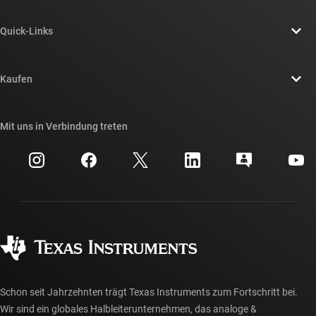
Über TI – Überblick
Quick-Links
Stellenangebote
Kontakt
Newsroom
Kaufen
TI E2E™-Design-Support-Foren
Unsere Geschichten | Hinter dem Chip
API-Suiten von TI
Querverweis-Suche
Mit uns in Verbindung treten
Veranstaltungen
myTI-Firmenkonto
Kundensupportzentrum
Investorenbeziehungen
Versand, Zahlung und Steuern
Gehäuse
Fertigung
Häufig gestellte Fragen zu Bestellungen
Qualität & Zuverlässigkeit
Gesellschaftliches Engagement
Autorisierte Händler
myTI-Konto FAQs
Schon seit Jahrzehnten trägt Texas Instruments zum Fortschritt bei.
Wir sind ein globales Halbleiterunternehmen, das analoge &