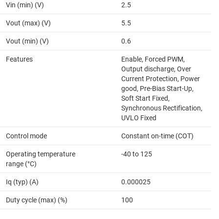
Vin (min) (V)
2.5
Vout (max) (V)
5.5
Vout (min) (V)
0.6
Features
Enable, Forced PWM,
Output discharge, Over
Current Protection, Power
good, Pre-Bias Start-Up,
Soft Start Fixed,
Synchronous Rectification,
UVLO Fixed
Control mode
Constant on-time (COT)
Operating temperature
-40 to 125
range (°C)
Iq (typ) (A)
0.000025
Duty cycle (max) (%)
100