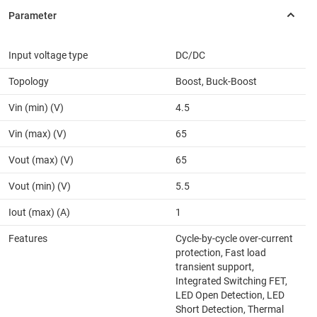
Input voltage type
DC/DC
Topology
Boost, Buck-Boost
Vin (min) (V)
4.5
Vin (max) (V)
65
Vout (max) (V)
65
Vout (min) (V)
5.5
Iout (max) (A)
1
Features
Cycle-by-cycle over-current
protection, Fast load
transient support,
Integrated Switching FET,
LED Open Detection, LED
Short Detection, Thermal