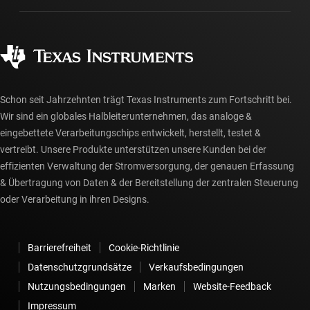
Fertigung
Häufig gestellte Fragen zu Bestellungen
Qualität & Zuverlässigkeit
Gesellschaftliches Engagement
Autorisierte Händler
myTI-Konto FAQs
Schon seit Jahrzehnten trägt Texas Instruments zum Fortschritt bei.
Wir sind ein globales Halbleiterunternehmen, das analoge &
eingebettete Verarbeitungschips entwickelt, herstellt, testet &
vertreibt. Unsere Produkte unterstützen unsere Kunden bei der
effizienten Verwaltung der Stromversorgung, der genauen Erfassung
& Übertragung von Daten & der Bereitstellung der zentralen Steuerung
oder Verarbeitung in ihren Designs.
Barrierefreiheit
Cookie-Richtlinie
Datenschutzgrundsätze
Verkaufsbedingungen
Nutzungsbedingungen
Marken
Website-Feedback
Impressum