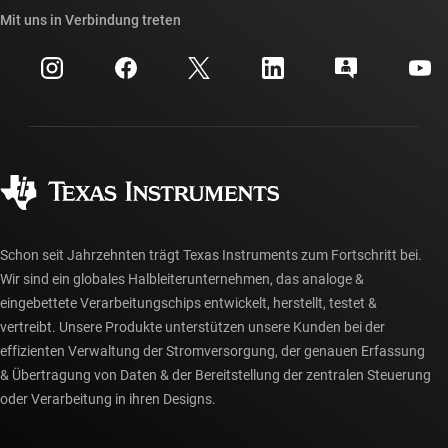
Querverweis-Suche
Mit uns in Verbindung treten
Veranstaltungen
myTI-Firmenkonto
Kundensupportzentrum
Investorenbeziehungen
Versand, Zahlung und Steuern
Gehäuse
Fertigung
Häufig gestellte Fragen zu Bestellungen
Qualität & Zuverlässigkeit
Gesellschaftliches Engagement
Autorisierte Händler
myTI-Konto FAQs
Schon seit Jahrzehnten trägt Texas Instruments zum Fortschritt bei.
Wir sind ein globales Halbleiterunternehmen, das analoge &
eingebettete Verarbeitungschips entwickelt, herstellt, testet &
vertreibt. Unsere Produkte unterstützen unsere Kunden bei der
effizienten Verwaltung der Stromversorgung, der genauen Erfassung
& Übertragung von Daten & der Bereitstellung der zentralen Steuerung
oder Verarbeitung in ihren Designs.