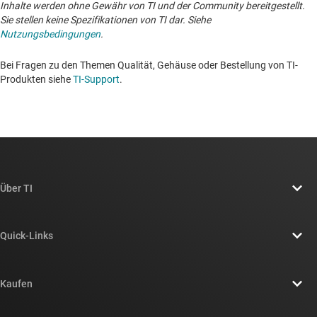
Inhalte werden ohne Gewähr von TI und der Community bereitgestellt.
Sie stellen keine Spezifikationen von TI dar. Siehe
Nutzungsbedingungen
.
Bei Fragen zu den Themen Qualität, Gehäuse oder Bestellung von TI-
Produkten siehe
TI-Support
. ​​​​​​​​​​​​​​
Über TI
Über TI – Überblick
Quick-Links
Stellenangebote
Kontakt
Newsroom
Kaufen
TI E2E™-Design-Support-Foren
Unsere Geschichten | Hinter dem Chip
API-Suiten von TI