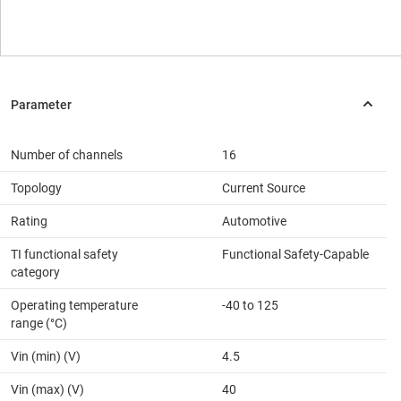
Number of channels
16
Topology
Current Source
Rating
Automotive
TI functional safety
Functional Safety-Capable
category
Operating temperature
-40 to 125
range (°C)
Vin (min) (V)
4.5
Vin (max) (V)
40