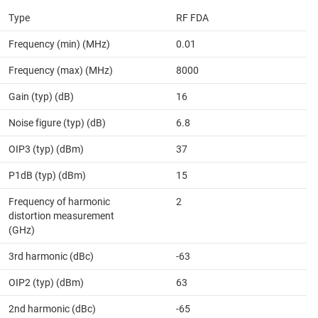
Type
RF FDA
Frequency (min) (MHz)
0.01
Frequency (max) (MHz)
8000
Gain (typ) (dB)
16
Noise figure (typ) (dB)
6.8
OIP3 (typ) (dBm)
37
P1dB (typ) (dBm)
15
Frequency of harmonic
2
distortion measurement
(GHz)
3rd harmonic (dBc)
-63
OIP2 (typ) (dBm)
63
2nd harmonic (dBc)
-65