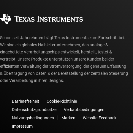
Häufig gestellte Fragen zu Bestellungen
Qualität & Zuverlässigkeit
Gesellschaftliches Engagement
Autorisierte Händler
myTI-Konto FAQs
Schon seit Jahrzehnten trägt Texas Instruments zum Fortschritt bei.
Wir sind ein globales Halbleiterunternehmen, das analoge &
eingebettete Verarbeitungschips entwickelt, herstellt, testet &
vertreibt. Unsere Produkte unterstützen unsere Kunden bei der
effizienten Verwaltung der Stromversorgung, der genauen Erfassung
& Übertragung von Daten & der Bereitstellung der zentralen Steuerung
oder Verarbeitung in ihren Designs.
Barrierefreiheit
Cookie-Richtlinie
Datenschutzgrundsätze
Verkaufsbedingungen
Nutzungsbedingungen
Marken
Website-Feedback
Impressum