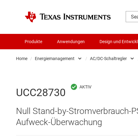
Produkte
Anwendungen
Design und Entwick
Home
/
Energiemanagement
/
AC/DC-Schaltregler
Audio, Haptik und Piezo
AC/DC-Sc
Batteriemanagement-ICs
DC/DC-Sc
UCC28730
Datenwandler
DC/DC-S
Null Stand-by-Stromverbrauch-P
Die- & Wafer-Services
Gate-Trei
Aufweck-Überwachung
DLP-Produkte
Highside-