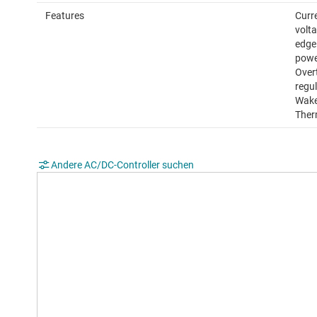
Features
Curr
volta
edge 
powe
Over
regu
Wake
Ther
Andere AC/DC-Controller suchen