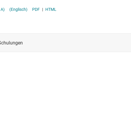
-ICs (PMICs)
Stromversor
v. A)
(Englisch)
PDF
|
HTML
Überwachung