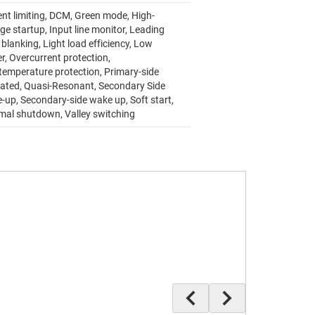
ent limiting, DCM, Green mode, High-
ge startup, Input line monitor, Leading
blanking, Light load efficiency, Low
r, Overcurrent protection,
temperature protection, Primary-side
lated, Quasi-Resonant, Secondary Side
-up, Secondary-side wake up, Soft start,
mal shutdown, Valley switching