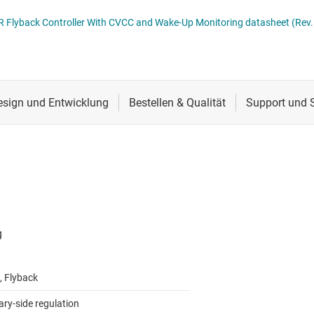
Stromversorgung von DDR-Speicher
Schnittstelle
Mehrkanal
UCC28730 Zero-Power Standby PSR Flyback Controller With CVCC and Wake-Up Monitoring datasheet (Re
lter
Sensoren
MOSFETs
Taktgeber & Timing
Verstärker
, Flyback
ary-side regulation