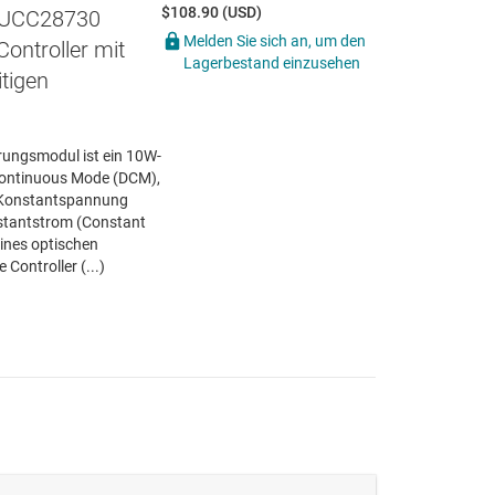
$108.90 (USD)
UCC28730
Melden Sie sich an, um den
Controller mit
Lagerbestand einzusehen
tigen
ngsmodul ist ein 10W-
scontinuous Mode (DCM),
 Konstantspannung
stantstrom (Constant
ines optischen
 Controller (...)