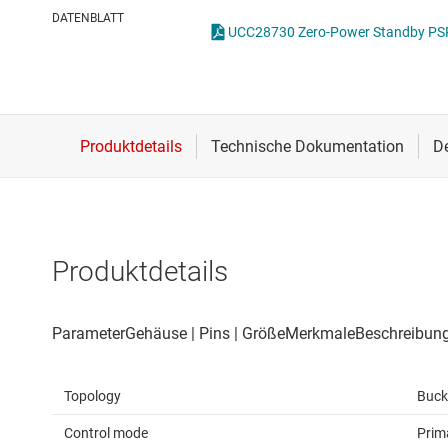
Drahtlose Konnektivität
ICs zur 
DATENBLATT
Energiemanagement
Lastscha
HF & Mikrowellen
Isolierung
Produktdetails
Topology
Buck
Control mode
Prim