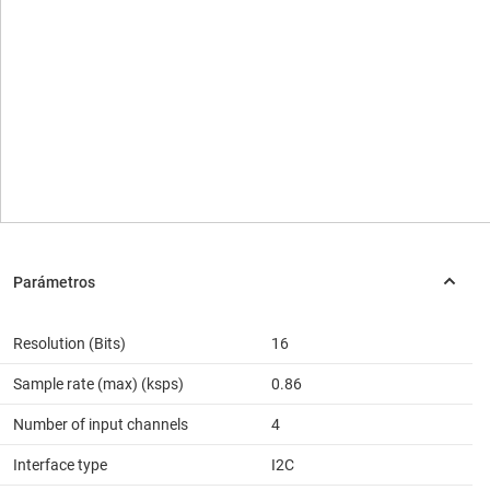
Resolution (Bits)
16
Sample rate (max) (ksps)
0.86
Number of input channels
4
Interface type
I2C