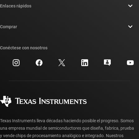
Enlaces rápidos
Carreras laborales
Contáctenos
Sala de redacción
Comprar
Foros de soporte de diseño de TI E2E™
Nuestras historias | Detrás del chip
Suites de API de TI
Búsqueda de referencias cruzadas
Conéctese con nosotros
Eventos
Cuentas de empresa myTI
Centro de atención al cliente
Relaciones con los inversionistas
Envío, pago e impuestos
Empaque
Fabricación
Preguntas frecuentes sobre pedidos
Calidad y confiabilidad
Ciudadanía corporativa
Distribuidores autorizados
Preguntas frecuentes sobre la cuenta myTI
Texas Instruments lleva décadas haciendo posible el progreso. Somos
una empresa mundial de semiconductores que diseña, fabrica, prueba
y vende chips de procesamiento analógico e integrado. Nuestros