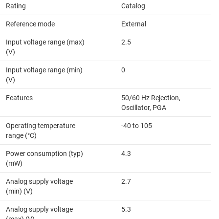
Rating
Catalog
Reference mode
External
Input voltage range (max)
2.5
(V)
Input voltage range (min)
0
(V)
Features
50/60 Hz Rejection,
Oscillator, PGA
Operating temperature
-40 to 105
range (°C)
Power consumption (typ)
4.3
(mW)
Analog supply voltage
2.7
(min) (V)
Analog supply voltage
5.3