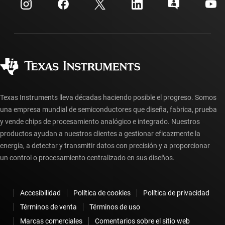
Centro de atención al cliente
Relaciones con los inversionistas
Envío, pago e impuestos
Empaque
Fabricación
Preguntas frecuentes sobre pedidos
Calidad y confiabilidad
Ciudadanía corporativa
Distribuidores autorizados
Preguntas frecuentes sobre la cuenta myTI
Texas Instruments lleva décadas haciendo posible el progreso. Somos
una empresa mundial de semiconductores que diseña, fabrica, prueba
y vende chips de procesamiento analógico e integrado. Nuestros
productos ayudan a nuestros clientes a gestionar eficazmente la
energía, a detectar y transmitir datos con precisión y a proporcionar
un control o procesamiento centralizado en sus diseños.
Accesibilidad
Política de cookies
Política de privacidad
Términos de venta
Términos de uso
Marcas comerciales
Comentarios sobre el sitio web