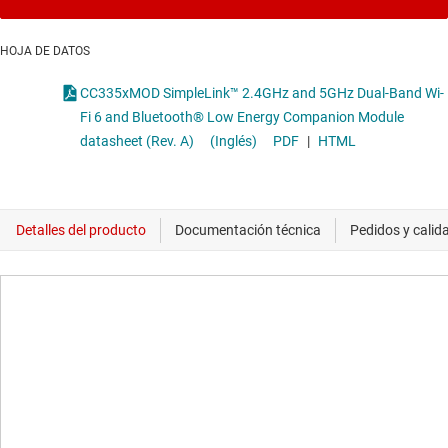
HOJA DE DATOS
CC335xMOD SimpleLink™ 2.4GHz and 5GHz Dual-Band Wi-
Fi 6 and Bluetooth® Low Energy Companion Module
datasheet (Rev. A)
(Inglés)
PDF
|
HTML