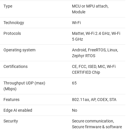
Type
MCU or MPU attach,
Module
Technology
Wi-Fi
Protocols
Matter, Wi-Fi 2.4 GHz, Wi-Fi
5 GHz
Operating system
Android, FreeRTOS, Linux,
Zephyr RTOS
Certifications
CE, FCC, ISED, MIC, Wi-Fi
CERTIFIED Chip
Throughput UDP (max)
65
(Mbps)
Features
802.11ax, AP, COEX, STA
Edge AI enabled
No
Security
Secure communication,
Secure firmware & software