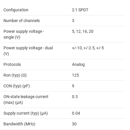
Configuration
2:1 SPDT
Number of channels
3
Power supply voltage -
5, 12, 16, 20
single (V)
Power supply voltage - dual
+/-10, +/-2.5, +/-5
(V)
Protocols
Analog
Ron (typ) (Ω)
125
CON (typ) (pF)
9
ON-state leakage current
0.3
(max) (µA)
Supply current (typ) (µA)
0.04
Bandwidth (MHz)
30