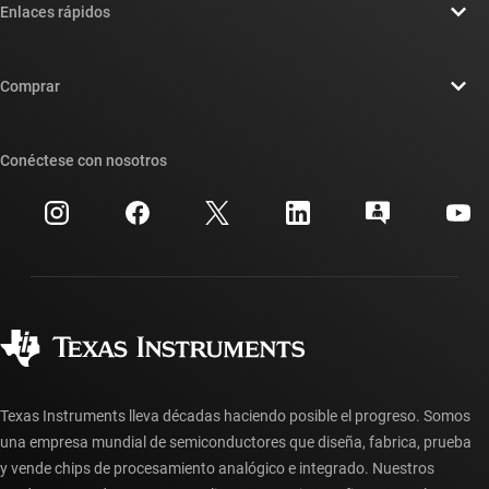
Enlaces rápidos
Carreras laborales
Contáctenos
Sala de redacción
Comprar
Foros de soporte de diseño de TI E2E™
Nuestras historias | Detrás del chip
Suites de API de TI
Búsqueda de referencias cruzadas
Conéctese con nosotros
Eventos
Cuentas de empresa myTI
Centro de atención al cliente
Relaciones con los inversionistas
Envío, pago e impuestos
Empaque
Fabricación
Preguntas frecuentes sobre pedidos
Calidad y confiabilidad
Ciudadanía corporativa
Distribuidores autorizados
Preguntas frecuentes sobre la cuenta myTI
Texas Instruments lleva décadas haciendo posible el progreso. Somos
una empresa mundial de semiconductores que diseña, fabrica, prueba
y vende chips de procesamiento analógico e integrado. Nuestros