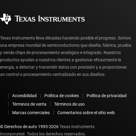
Preguntas frecuentes sobre pedidos
Calidad y confiabilidad
Ciudadanía corporativa
Distribuidores autorizados
Preguntas frecuentes sobre la cuenta myTI
Texas Instruments lleva décadas haciendo posible el progreso. Somos
una empresa mundial de semiconductores que diseña, fabrica, prueba
y vende chips de procesamiento analógico e integrado. Nuestros
productos ayudan a nuestros clientes a gestionar eficazmente la
energía, a detectar y transmitir datos con precisión y a proporcionar
un control o procesamiento centralizado en sus diseños.
Accesibilidad
Política de cookies
Política de privacidad
Términos de venta
Términos de uso
Marcas comerciales
Comentarios sobre el sitio web
© Derechos de auto 1995-
2026
Texas Instruments
Incorporated. Todos los derechos reservados.