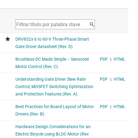
DRV8323R
Contr. de puerta intel. trifásico, 65 V máx., regulador buck,
amplif. de derivación de corriente
Features an integrated buck regulator