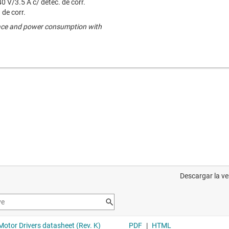
0 V/3.5 A c/ detec. de corr.
 de corr.
ace and power consumption with