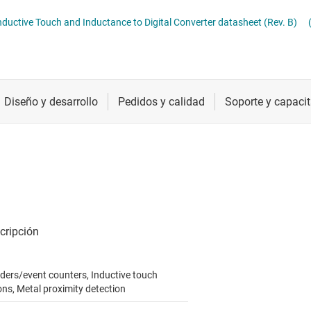
Radiofrecuencia y microondas
LDC3114-Q1 4-Channel Hybrid Inductive Touch and Inductance to Digital Converter datasheet (Rev. B)
Relojes y sincronización
Sensores
Servicios de chip y oblea
ders/event counters, Inductive touch
ons, Metal proximity detection