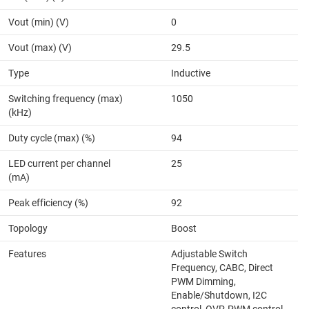
Vout (min) (V)
0
Vout (max) (V)
29.5
Type
Inductive
Switching frequency (max)
1050
(kHz)
Duty cycle (max) (%)
94
LED current per channel
25
(mA)
Peak efficiency (%)
92
Topology
Boost
Features
Adjustable Switch
Frequency, CABC, Direct
PWM Dimming,
Enable/Shutdown, I2C